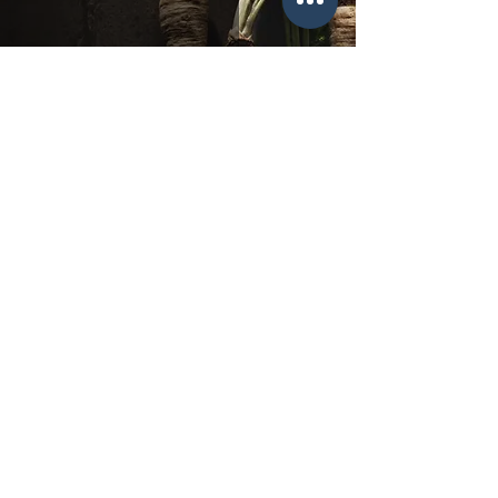
Le panais
13
/
19