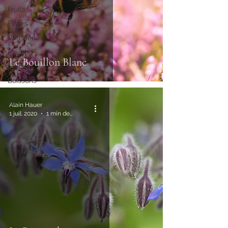
Fruits
Fleurs
Pâtisserie
Poisson
Le Bouillon Blanc
Épices
Boissons
Pâtes et
riz
Alain Hauer
1 juil. 2020
1 min de lecture