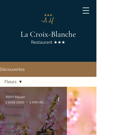
La Croix-Blanche
Restaurant ★★★
Découvertes
Fleurs
Tous les
Alain Hauer
posts
1 août 2020
1 min de lecture
Fromages
Recettes
Légumes
Viande