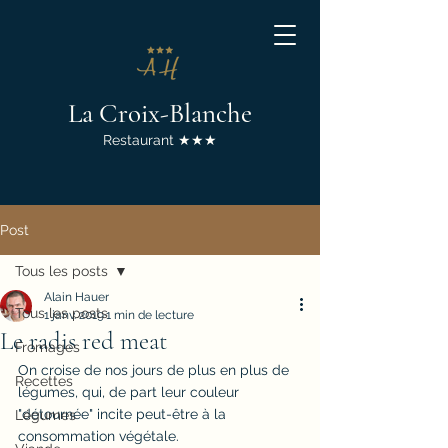
La Croix-Blanche
Restaurant ★★★
Post
Tous les posts
Alain Hauer
Tous les posts
1 janv. 2019
1 min de lecture
Le radis red meat
Fromages
On croise de nos jours de plus en plus de 
Recettes
légumes, qui, de part leur couleur 
"détournée" incite peut-être à la 
Légumes
consommation végétale.