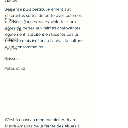
Viande
Je pense plus particulièrement aux 
Fruits
différentes sortes de betteraves colorées 
Fleurs
ou irisées (jaunes, roses, violettes), aux 
côtes de bettes aux teintes chatoyantes 
Pâtisserie
également, suscitent en tous les cas la 
Poisson
curiosité mais incitent à l'achat, la culture 
ou la consommation.
Épices
Boissons
Pâtes et riz
C'est à nouveau mon maraicher, Jean-
Pierre Amstutz de la ferme des Abues à 